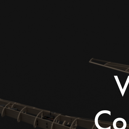
V
Con