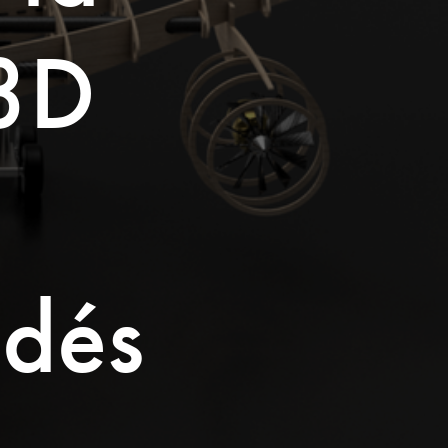
3D 
dés