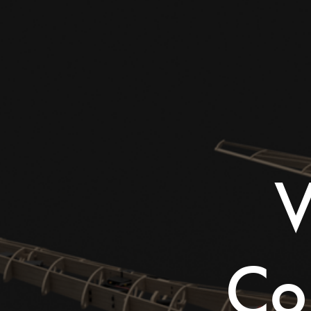
V
Con