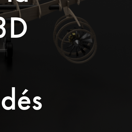
3D 
dés