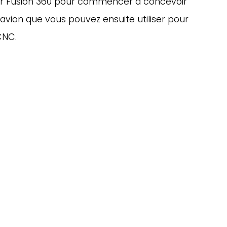
r Fusion 360 pour commencer à concevoir 
vion que vous pouvez ensuite utiliser pour 
CNC.